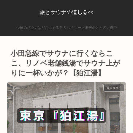
旅とサウナの道しるべ
今日のサウナはどこにする？ サウナギーク湯吉のととのい道中
小田急線でサウナに行くならこ
こ、リノベ老舗銭湯でサウナ上が
りに一杯いかが？【狛江湯】
東京サウナ