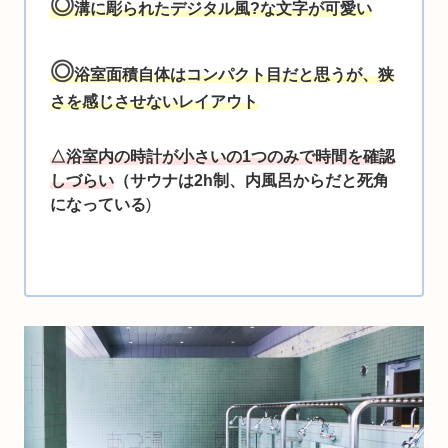
◎
溝に彫られたデジタル風?な文字が可愛い
◎
浴室
面積自体はコンパクト目だと思うが、狭
さを感じさせないレイアウト
△浴室内の時計が小さいの1つのみで時間を確認
しづらい
（サウナは2h制、内風呂からだと死角
になっている
)