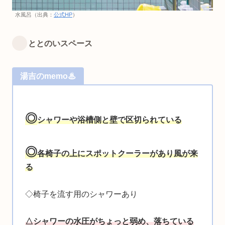
水風呂（出典：
公式HP
）
ととのいスペース
湯吉のmemo♨
◎
シャワーや浴槽側と壁で区切られている
◎
各椅子の上にスポットクーラーがあり風が来
る
◇椅子を流す用のシャワーあり
△シャワーの水圧がちょっと弱め、落ちている