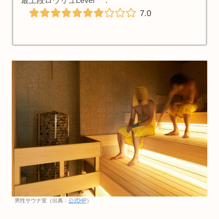
最上段ロウリュLevel ：
7.0
男性サウナ室（出典：
公式HP
）