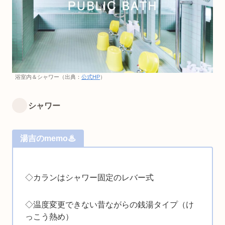
浴室内＆シャワー（出典：
公式HP
）
シャワー
湯吉のmemo♨
◇カランはシャワー固定のレバー式
◇温度変更できない昔ながらの銭湯タイプ（け
っこう熱め）